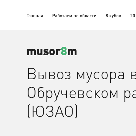
Главная
Работаем по области
8 кубов
20
musor
8
m
Вывоз мусора 
Обручевском р
(ЮЗАО)