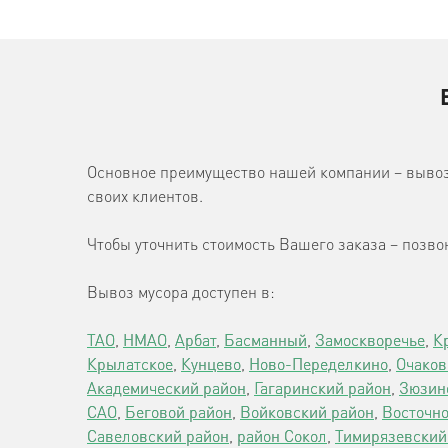
Основное преимущество нашей компании – вывоз
своих клиентов.
Чтобы уточнить стоимость Вашего заказа – позво
Вывоз мусора доступен в:
ТАО
,
НМАО
,
Арбат
,
Басманный
,
Замоскворечье
,
К
Крылатское
,
Кунцево
,
Ново-Переделкино
,
Очаков
Академический район
,
Гагаринский район
,
Зюзин
САО
,
Беговой район
,
Войковский район
,
Восточно
Савеловский район
,
район Сокол
,
Тимирязевский