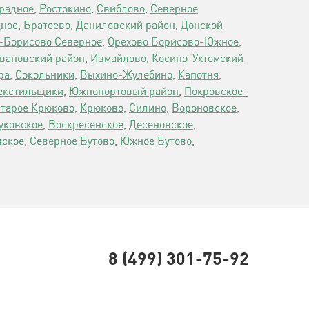
радное
,
Ростокино
,
Свиблово
,
Северное
дное
,
Братеево
,
Даниловский район
,
Донской
-Борисово Северное
,
Орехово Борисово-Южное
,
вановский район
,
Измайлово
,
Косино-Ухтомский
ра
,
Сокольники
,
Выхино-Жулебино
,
Капотня
,
екстильщики
,
Южнопортовый район
,
Покровское-
тарое Крюково
,
Крюково
,
Силино
,
Вороновское
,
уковское
,
Воскресенское
,
Десеновское
,
ское
,
Северное Бутово
,
Южное Бутово
,
8 (499) 301-75-92