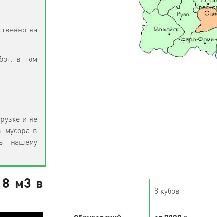
ственно на
бот, в том
рузке и не
з мусора в
ть нашему
 8 м3 в
8 кубов