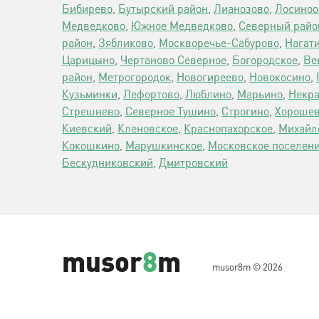
Бибирево
,
Бутырский район
,
Лианозово
,
Лосиноо
Медведково
,
Южное Медведково
,
Северный райо
район
,
Зябликово
,
Москворечье-Сабурово
,
Нагат
Царицыно
,
Чертаново Северное
,
Богородское
,
Ве
район
,
Метрогородок
,
Новогиреево
,
Новокосино
,
Кузьминки
,
Лефортово
,
Люблино
,
Марьино
,
Некра
Стрешнево
,
Северное Тушино
,
Строгино
,
Хороше
Киевский
,
Кленовское
,
Краснопахорское
,
Михайл
Кокошкино
,
Марушкинское
,
Московское поселен
Бескудниковский
,
Дмитровский
musor
8
m
musor8m © 2026