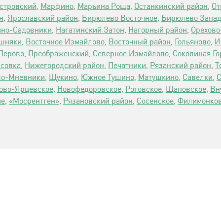
стровский
,
Марфино
,
Марьина Роща
,
Останкинский район
,
От
н
,
Ярославский район
,
Бирюлево Восточное
,
Бирюлево Запа
ино-Садовники
,
Нагатинский Затон
,
Нагорный район
,
Орехово
шняки
,
Восточное Измайлово
,
Восточный район
,
Гольяново
,
И
Перово
,
Преображенский
,
Северное Измайлово
,
Соколиная Го
совка
,
Нижегородский район
,
Печатники
,
Рязанский район
,
Т
во-Мневники
,
Щукино
,
Южное Тушино
,
Матушкино
,
Савелки
,
С
ово-Ярцевское
,
Новофедоровское
,
Роговское
,
Щаповское
,
Вн
ие
,
«Мосрентген»
,
Рязановский район
,
Сосенское
,
Филимонков