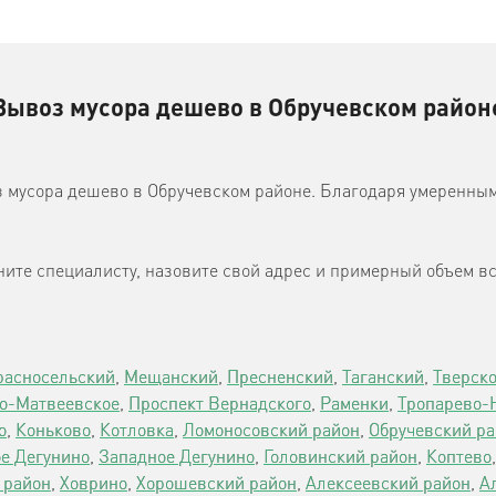
Вывоз мусора дешево в Обручевском район
 мусора дешево в Обручевском районе. Благодаря умеренны
ните специалисту, назовите свой адрес и примерный объем вс
расносельский
,
Мещанский
,
Пресненский
,
Таганский
,
Тверско
о-Матвеевское
,
Проспект Вернадского
,
Раменки
,
Тропарево-
о
,
Коньково
,
Котловка
,
Ломоносовский район
,
Обручевский р
е Дегунино
,
Западное Дегунино
,
Головинский район
,
Коптево
 район
,
Ховрино
,
Хорошевский район
,
Алексеевский район
,
А