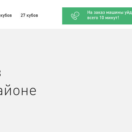
На заказ машины уйд
 кубов
27 кубов
всего 10 минут!
в
айоне