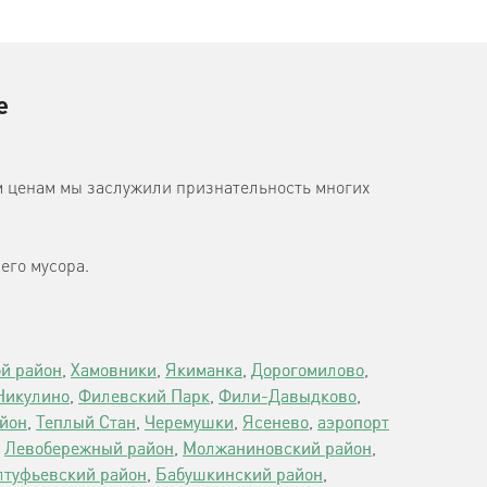
е
м ценам мы заслужили признательность многих
его мусора.
й район
,
Хамовники
,
Якиманка
,
Дорогомилово
,
Никулино
,
Филевский Парк
,
Фили-Давыдково
,
айон
,
Теплый Стан
,
Черемушки
,
Ясенево
,
аэропорт
,
Левобережный район
,
Молжаниновский район
,
лтуфьевский район
,
Бабушкинский район
,