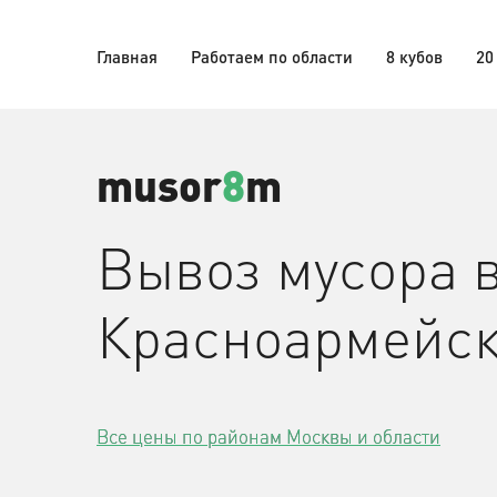
Главная
Работаем по области
8 кубов
20
musor
8
m
Вывоз мусора 
Красноармейс
Все цены по районам Москвы и области