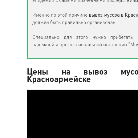
эпидемий с самыми плачевными последствиям
Именно по этой причине
вывоз мусора в Крас
должен быть правильно организован.
Специально для этого нужно прибегать
надежной и профессиональной инстанции "Mus
Цены на вывоз мус
Красноармейске