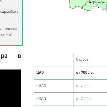
и.
ноармейске
 к помощи
or 8m".
ора в
8 кубов
ЦАО
от 7000 р.
СВАО
от 7000 р.
СЗАО
от 7000 р.