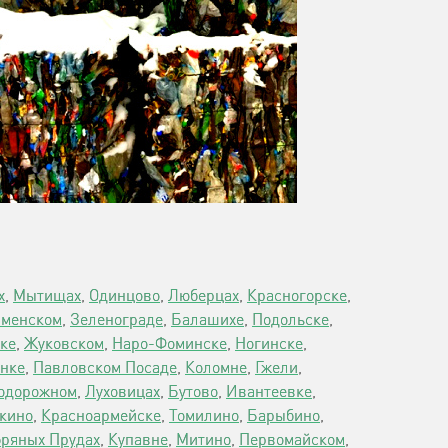
х
,
Мытищах
,
Одинцово
,
Люберцах
,
Красногорске
,
аменском
,
Зеленограде
,
Балашихе
,
Подольске
,
ке
,
Жуковском
,
Наро-Фоминске
,
Ногинске
,
нке
,
Павловском Посаде
,
Коломне
,
Гжели
,
одорожном
,
Луховицах
,
Бутово
,
Ивантеевке
,
кино
,
Красноармейске
,
Томилино
,
Барыбино
,
ряных Прудах
,
Купавне
,
Митино
,
Первомайском
,