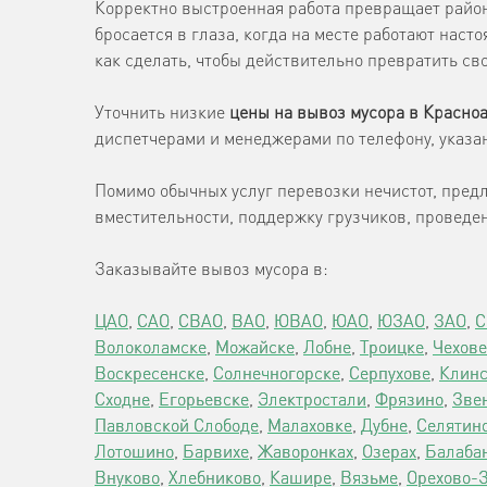
Корректно выстроенная работа превращает район
бросается в глаза, когда на месте работают наст
как сделать, чтобы действительно превратить сво
Уточнить низкие
цены на вывоз мусора в Красно
диспетчерами и менеджерами по телефону, указан
Помимо обычных услуг перевозки нечистот, пред
вместительности, поддержку грузчиков, проведе
Заказывайте вывоз мусора в:
ЦАО
,
САО
,
СВАО
,
ВАО
,
ЮВАО
,
ЮАО
,
ЮЗАО
,
ЗАО
,
С
Волоколамске
,
Можайске
,
Лобне
,
Троицке
,
Чехове
Воскресенске
,
Солнечногорске
,
Серпухове
,
Клинс
Сходне
,
Егорьевске
,
Электростали
,
Фрязино
,
Зве
Павловской Слободе
,
Малаховке
,
Дубне
,
Селятин
Лотошино
,
Барвихе
,
Жаворонках
,
Озерах
,
Балаба
Внуково
,
Хлебниково
,
Кашире
,
Вязьме
,
Орехово-