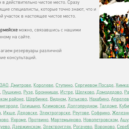
 в действительно чистое место. Сразу
оящие специалисты, которые точно знают, что и
й участок в настоящее чистое место.
армейске
можно, связавшись с нашими
ному на сайте.
лагаем резервуары различной
ние консультаций.
ЗАО
,
Дмитрове
,
Королеве
,
Ступино
,
Сергиевом Посаде
,
Химка
,
Пушкино
,
Рузе
,
Бронницах
,
Истре
,
Щелково
,
Домодедово
,
Р
ком районе
,
Щербинке
,
Видном
,
Хотьково
,
Нахабино
,
Апрелев
нигороде
,
Голицыно
,
Климовске
,
Долгопрудном
,
Талдоме
,
Куби
о
,
Икше
,
Дедовске
,
Электрогорске
,
Реутове
,
Софрино
,
Железн
ново
,
Яхроме
,
Протвино
,
Мартемьяново
,
Новопетровском
,
Ашу
Зуево
,
Дзержинском
,
Электроуглях
,
Рогачево
,
Вороново
,
Сереб